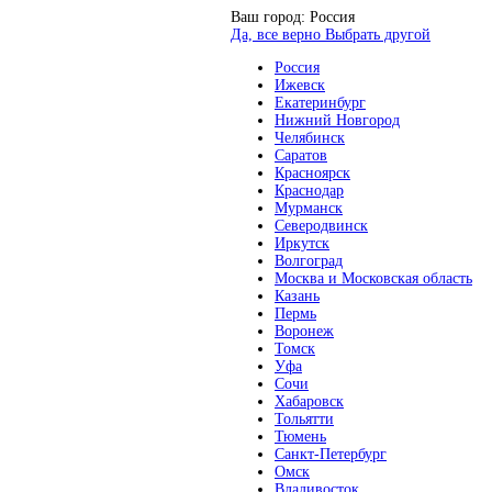
Ваш город:
Россия
Да, все верно
Выбрать другой
Россия
Ижевск
Екатеринбург
Нижний Новгород
Челябинск
Саратов
Красноярск
Краснодар
Мурманск
Северодвинск
Иркутск
Волгоград
Москва и Московская область
Казань
Пермь
Воронеж
Томск
Уфа
Сочи
Хабаровск
Тольятти
Тюмень
Санкт-Петербург
Омск
Владивосток