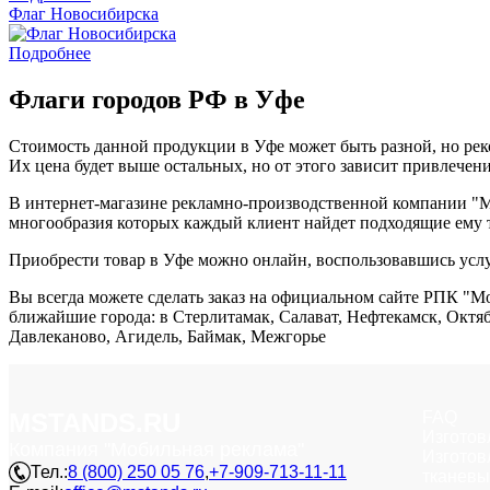
Флаг Новосибирска
Подробнее
Флаги городов РФ в Уфе
Стоимость данной продукции в Уфе может быть разной, но рек
Их цена будет выше остальных, но от этого зависит привлечен
В интернет-магазине рекламно-производственной компании "М
многообразия которых каждый клиент найдет подходящие ему 
Приобрести товар в Уфе можно онлайн, воспользовавшись услу
Вы всегда можете сделать заказ на официальном сайте РПК "Моб
ближайшие города: в Стерлитамак, Салават, Нефтекамск, Октя
Давлеканово, Агидель, Баймак, Межгорье
MSTANDS.RU
FAQ
Изготов
Компания "Мобильная реклама"
Изготов
Тел.:
8 (800) 250 05 76
,
+7-909-713-11-11
тканевы