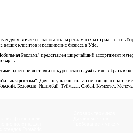
омендуем все же не экономить на рекламных материалах и выби
ие ваших клиентов и расширение бизнеса в Уфе.
обильная Реклама" представлен широчайший ассортимент матери
товары.
гами адресной доставки от курьерской службы или забрать в б
ильная реклама". Для вас у нас не только низкие цены на такие
брьский, Белорецк, Ишимбай, Туймазы, Сибай, Кумертау, Мелеуз,
Словарь терминов
ление фотопанели
Дизайн макетов
ление полотна для
Требование к макету
х стендов Profabric