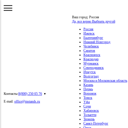
Ваш город:
Россия
Да, все верно
Выбрать другой
Россия
Ижевск
Екатеринбург
Нижний Новгород
Челябинск
Саратов
Красноярск
Краснодар
Мурманск
Северодвинск
Иркутск
Волгоград
Москва и Московская область
Казань
Пермь
Воронеж
Контакты:
8(800) 250 05 76
Томск
E-mail:
office@mstands.ru
Уфа
Сочи
Хабаровск
Тольятти
Тюмень
Санкт-Петербург
Омск