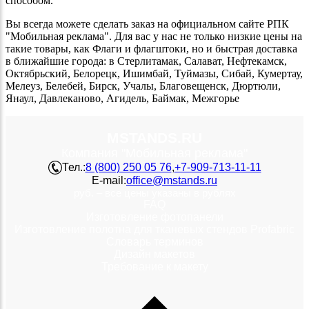
способом.
Вы всегда можете сделать заказ на официальном сайте РПК
"Мобильная реклама". Для вас у нас не только низкие цены на
такие товары, как Флаги и флагштоки, но и быстрая доставка
в ближайшие города: в Стерлитамак, Салават, Нефтекамск,
Октябрьский, Белорецк, Ишимбай, Туймазы, Сибай, Кумертау,
Мелеуз, Белебей, Бирск, Учалы, Благовещенск, Дюртюли,
Янаул, Давлеканово, Агидель, Баймак, Межгорье
MSTANDS.RU
Компания "Мобильная реклама"
Тел.:
8 (800) 250 05 76
,
+7-909-713-11-11
E-mail:
office@mstands.ru
руб. – все цены указаны в рублях
FAQ
Изготовление фотопанели
Изготовление полотна для тканевых стендов Profabric
Словарь терминов
Дизайн макетов
Требование к макету