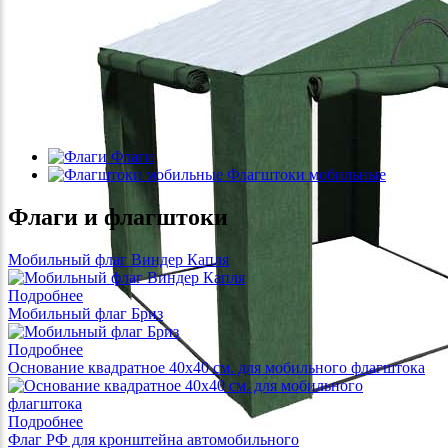
Флаги
Флагштоки мобильные
Флаги и флагштоки
Мобильный флаг Виндер Капля
Подробнее
Мобильный флаг Бриз
Подробнее
Основание квадратное 40x40 см. для мобильного флагштока
Подробнее
Флаг РФ для кронштейна автомобильного