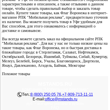
характеристиками и описанием, а также отзывами о данном
товаре, чтобы сделать правильный выбор и заказать товар
онлайн. Купите такие товары, как Флаг Воронежа в интернет-
магазине РПК "Мобильная реклама", предварительно уточнив
их наличие. Вы можете получить товар в Уфе удобным для
Вас способом, для этого ознакомьтесь с информацией о
доставке и самовывозе.
Вы всегда можете сделать заказ на официальном сайте РПК
"Мобильная реклама". Для вас у нас не только низкие цены на
такие товары, как Флаг Воронежа, но и быстрая доставка в
ближайшие города: в Стерлитамак, Салават, Нефтекамск,
Октябрьский, Белорецк, Ишимбай, Туймазы, Сибай, Кумертау,
Мелеуз, Белебей, Бирск, Учалы, Благовещенск, Дюртюли,
Янаул, Давлеканово, Агидель, Баймак, Межгорье
Похожие товары
MSTANDS.RU
Компания "Мобильная реклама"
Тел.:
8 (800) 250 05 76
,
+7-909-713-11-11
E-mail:
office@mstands.ru
руб. – все цены указаны в рублях
FAQ