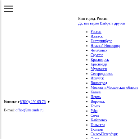
Ваш город:
Россия
Да, все верно
Выбрать другой
Россия
Ижевск
Екатеринбург
Нижний Новгород
Челябинск
Саратов
Красноярск
Краснодар
Мурманск
Северодвинск
Иркутск
Волгоград
Москва и Московская область
Казань
Пермь
Воронеж
Контакты:
8(800) 250 05 76
Томск
E-mail:
office@mstands.ru
Уфа
Сочи
Хабаровск
Тольятти
Тюмень
Санкт-Петербург
Омск